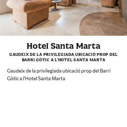
Hotel Santa Marta
GAUDEIX DE LA PRIVILEGIADA UBICACIÓ PROP DEL
BARRI GÒTIC A L'HOTEL SANTA MARTA
Gaudeix de la privilegiada ubicació prop del Barri
Comença el dia amb bon
Gòtic a l'Hotel Santa Marta
peu amb el nostre deliciós
esmorzar. Reserva ara a la
nostra web oficial i
aconsegueix el millor preu.