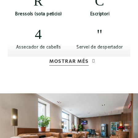
Bressols (sota petició)
Escriptori
Assecador de cabells
Servei de despertador
MOSTRAR MÉS
TV LCD
Connexió Wi-Fi gratuïta
Aire condicionat o
calefacció segons
Llums de lectura
temporada