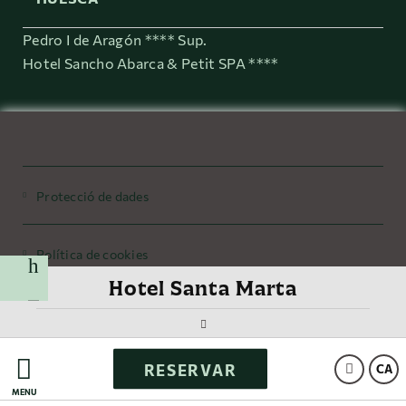
Pedro I de Aragón **** Sup.
Hotel Sancho Abarca & Petit SPA ****
Protecció de dades
Política de cookies
i
Hotel Santa Marta
Avis legal
RESERVAR
Powered by Keytel
CA
MENÚ